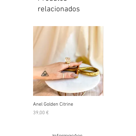
relacionados
Anel Golden Citrine
Quartzo Hemato
Preço
Preço
39,00 €
39,50 €
Informações