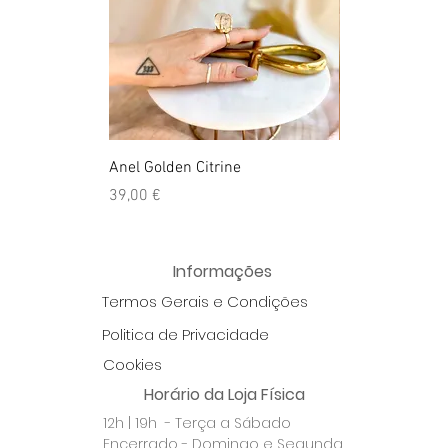
Anel Golden Citrine
Quartzo Hemato
Preço
Preço
39,00 €
39,50 €
Informações
Termos Gerais e Condições
Politica de Privacidade
Cookies
Horário da Loja Física
12h | 19h - Terça a Sábado
Encerrado - Domingo e Segunda