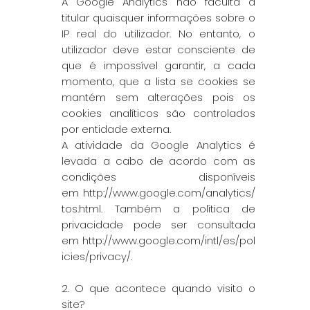
A Google Analytics não faculta à
titular quaisquer informações sobre o
IP real do utilizador. No entanto, o
utilizador deve estar consciente de
que é impossível garantir, a cada
momento, que a lista se cookies se
mantém sem alterações pois os
cookies analíticos são controlados
por entidade externa.
A atividade da Google Analytics é
levada a cabo de acordo com as
condições disponíveis
em
http://www.google.com/analytics/
tos.html
. Também a política de
privacidade pode ser consultada
em
http://www.google.com/intl/es/pol
icies/privacy/
.
2. O que acontece quando visito o
site?