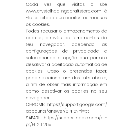
Cada vez que visitas o site
w
ww.crystalhealingecraftstore.com
é
-te solicitado que aceites ou recuses
os cookies.
Podes recusar o armazenamento de
cookies, através de ferramentas do
teu navegador, acedendo às
configurações de privacidade e
selecionando a opção que permite
desativar a aceitação automática de
cookies. Caso o pretendas fazer,
pode selecionar um dos links abaixo,
a fim de obter mais informação em
como desativar os cookies no seu
navegador:
CHROME:
https://support.google.com/
accounts/answer/61416?hl=pt
SAFARI:
https://support.apple.com/pt-
pt/HT201265