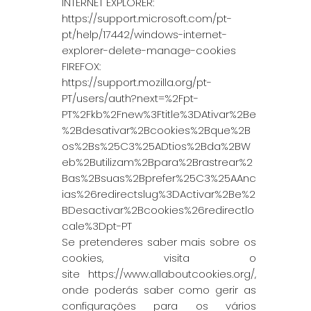
INTERNET EXPLORER:
https://support.microsoft.com/pt-
pt/help/17442/windows-internet-
explorer-delete-manage-cookies
FIREFOX:
https://support.mozilla.org/pt-
PT/users/auth?next=%2Fpt-
PT%2Fkb%2Fnew%3Ftitle%3DAtivar%2Be
%2Bdesativar%2Bcookies%2Bque%2B
os%2Bs%25C3%25ADtios%2Bda%2BW
eb%2Butilizam%2Bpara%2Brastrear%2
Bas%2Bsuas%2Bprefer%25C3%25AAnc
ias%26redirectslug%3DActivar%2Be%2
BDesactivar%2Bcookies%26redirectlo
cale%3Dpt-PT
Se pretenderes saber mais sobre os
cookies, visita o
site
https://www.allaboutcookies.org/
,
onde poderás saber como gerir as
configurações para os vários