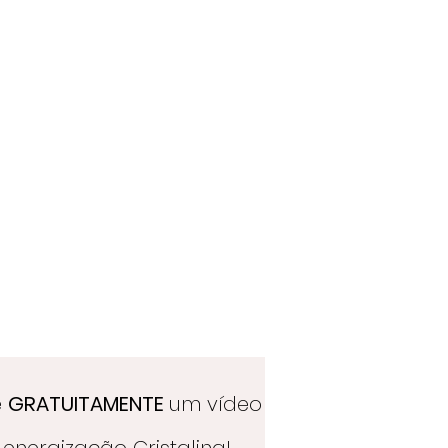
e
GRATUITAMENTE
um vídeo
energização Cristalina!