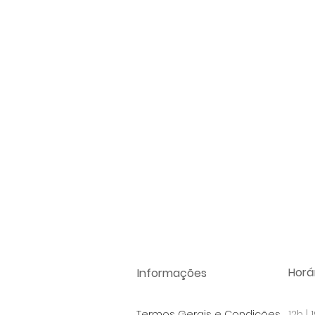
Horár
Informações
Termos Gerais e Condições
12h |