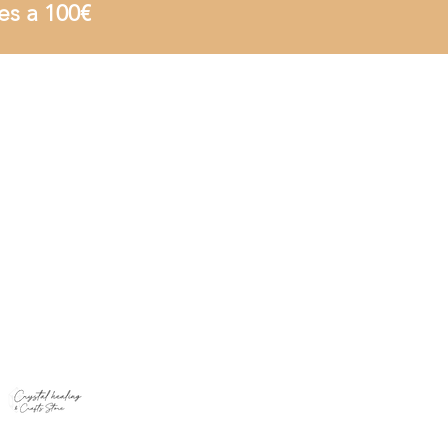
es a 100€