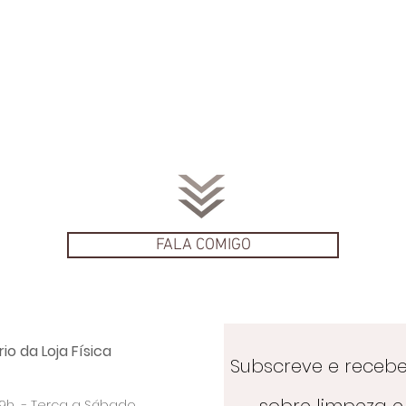
FALA COMIGO
io da Loja Física
Subscreve e receb
sobre limpeza e 
 19h - Terça a Sábado