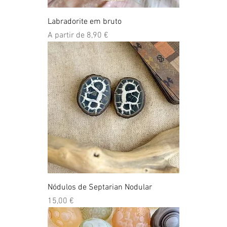
Labradorite em bruto
Preço promocional
A partir de
8,90 €
Nódulos de Septarian Nodular
Preço
15,00 €