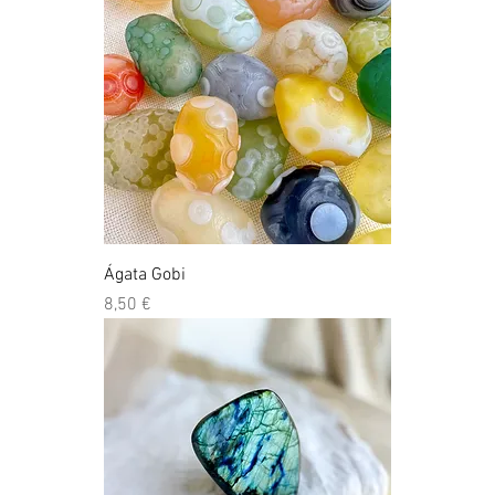
Ágata Gobi
Preço
8,50 €