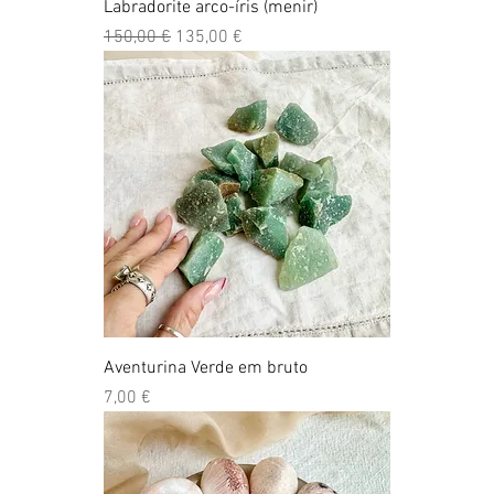
Labradorite arco-íris (menir)
Preço normal
Preço promocional
150,00 €
135,00 €
Aventurina Verde em bruto
Preço
7,00 €