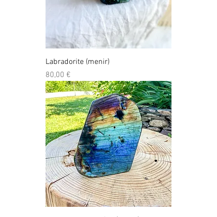
Labradorite (menir)
Preço
80,00 €