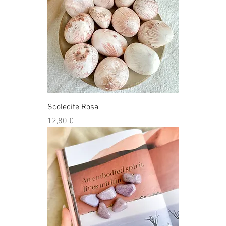
Scolecite Rosa
Preço
12,80 €