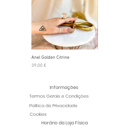
Anel Golden Citrine
Quartzo Hemato
Preço
Preço
39,00 €
39,50 €
Informações
Termos Gerais e Condições
Politica de Privacidade
Cookies
Horário da Loja Física