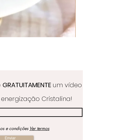
Quartzo Hematoide Português
Preço
39,50 €
e
GRATUITAMENTE
um vídeo
energização Cristalina!
mos e condições
Ver termos
Enviar