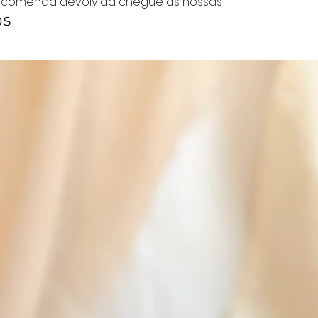
ncomenda devolvida chegue às nossas
os