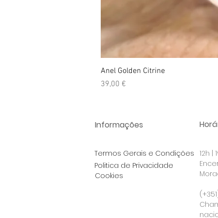
Anel Golden Citrine
Preço
39,00 €
Horár
Informações
Termos Gerais e Condições
12h |
Ence
Politica de Privacidade
Morad
Cookies
Po
(+351
Cham
nacio