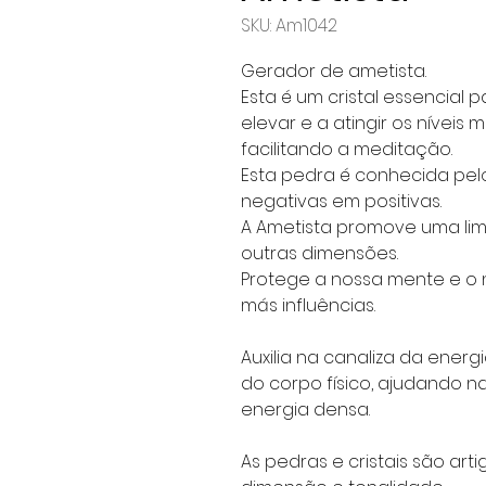
SKU: Am1042
Gerador de ametista.
Esta é um cristal essencial 
elevar e a atingir os nívei
facilitando a meditação.
Esta pedra é conhecida pel
negativas em positivas.
A Ametista promove uma li
outras dimensões.
Protege a nossa mente e o 
más influências.
Auxilia na canaliza da energ
do corpo físico, ajudando n
energia densa.
As pedras e cristais são art