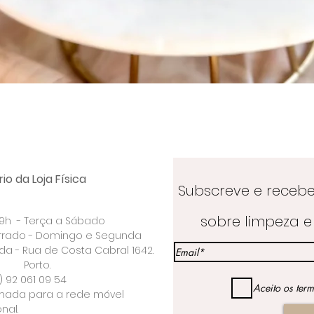
Visualização rápida
io da Loja Física
Subscreve e receb
sobre limpeza e 
 19h - Terça a Sábado
rrado - Domingo e Segunda
a - Rua de Costa Cabral 1642.
rto.
) 92 061 09 54
Aceito os ter
ada para a rede móvel
nal.