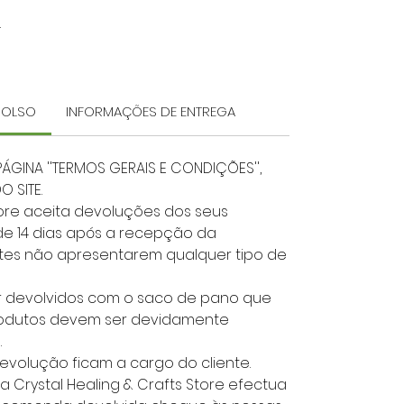
.
MBOLSO
INFORMAÇÕES DE ENTREGA
PÁGINA ''TERMOS GERAIS E CONDIÇÕES'',
 SITE.
Store aceita devoluções dos seus
e 14 dias após a recepção da
es não apresentarem qualquer tipo de
er devolvidos com o saco de pano que
rodutos devem ser devidamente
.
evolução ficam a cargo do cliente.
a Crystal Healing & Crafts Store efectua