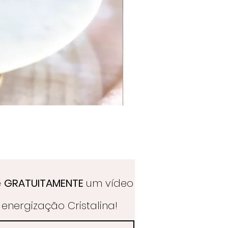
Quartzo Hematoide Português
Preço
39,50 €
e
GRATUITAMENTE
um vídeo
energização Cristalina!