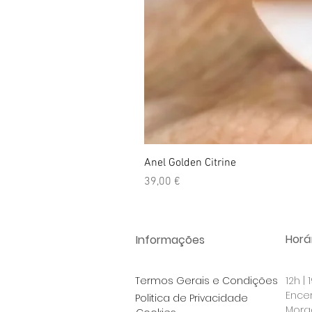
Anel Golden Citrine
Preço
39,00 €
Horár
Informações
Termos Gerais e Condições
12h |
Ence
Politica de Privacidade
Morad