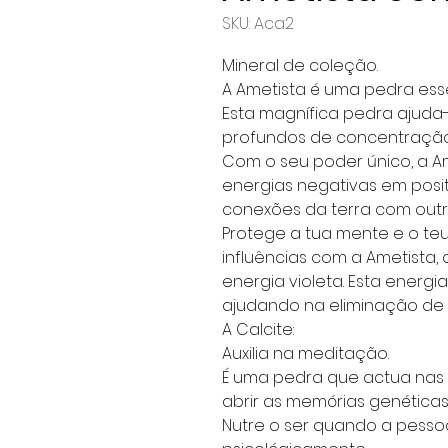
SKU: Aca2
Mineral de coleção.
A Ametista é uma pedra esse
Esta magnífica pedra ajuda-t
profundos de concentração,
Com o seu poder único, a A
energias negativas em posi
conexões da terra com outr
Protege a tua mente e o te
influências com a Ametista,
energia violeta. Esta energi
ajudando na eliminação de 
A Calcite:
Auxilia na meditação.
É uma pedra que actua nas q
abrir as memórias genéticas
Nutre o ser quando a pessoa