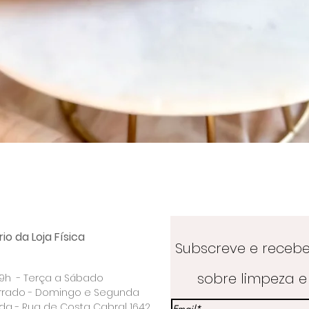
Visualização rápida
io da Loja Física
Subscreve e receb
sobre limpeza e 
 19h - Terça a Sábado
rrado - Domingo e Segunda
a - Rua de Costa Cabral 1642.