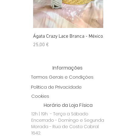
Ágata Crazy Lace Branca - México
Anel Golden Cit
Preço
Preço
25,00 €
39,00 €
Informações
Termos Gerais e Condições
Politica de Privacidade
Cookies
Horário da Loja Física
12h | 19h - Terça a Sábado
Encerrado - Domingo e Segunda
Morada - Rua de Costa Cabral
1642.