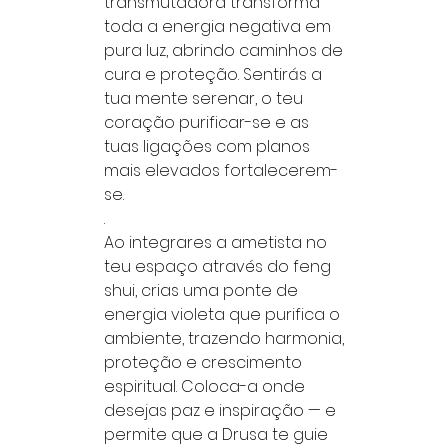
transmutadora transforma
toda a energia negativa em
pura luz, abrindo caminhos de
cura e proteção. Sentirás a
tua mente serenar, o teu
coração purificar-se e as
tuas ligações com planos
mais elevados fortalecerem-
se.
.
Ao integrares a ametista no
teu espaço através do feng
shui, crias uma ponte de
energia violeta que purifica o
ambiente, trazendo harmonia,
proteção e crescimento
espiritual. Coloca-a onde
desejas paz e inspiração — e
permite que a Drusa te guie