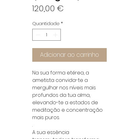
Preço
120,00 €
Quantidade
*
Adicionar ao carrinho
Na sua forma etérea, a
ametista convida-te a
mergulhar nos níveis mais
profundos da tua alma,
elevando-te a estados de
meditação e concentração
mais puros.
.
A sua essência