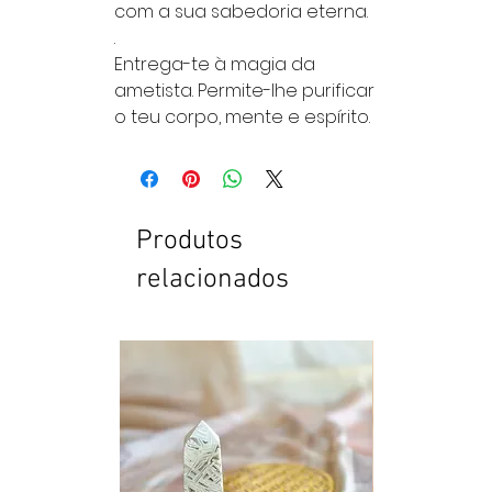
com a sua sabedoria eterna.
.
Entrega-te à magia da
ametista. Permite-lhe purificar
o teu corpo, mente e espírito.
Produtos
relacionados