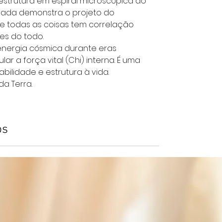
estrutura em espiral microscópica do
rada demonstra o projeto do
todas as coisas tem correlação
es do todo.
nergia cósmica durante eras
r a força vital (Chi) interna. É uma
bilidade e estrutura à vida.
da Terra.
os