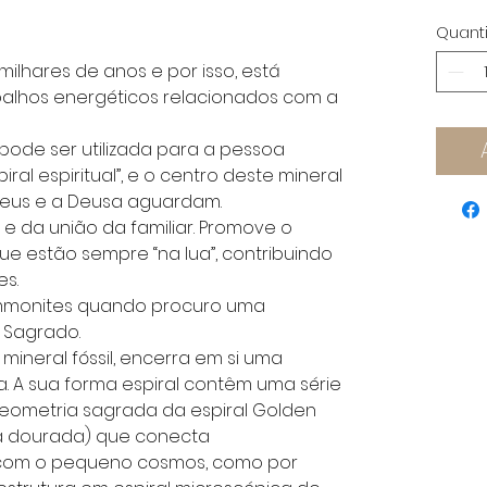
Quant
milhares de anos e por isso, está
alhos energéticos relacionados com a
 pode ser utilizada para a pessoa
ral espiritual”, e o centro deste mineral
Deus e a Deusa aguardam.
 e da união da familiar. Promove o
 estão sempre “na lua”, contribuindo
es.
 Ammonites quando procuro uma
 Sagrado.
mineral fóssil, encerra em si uma
 A sua forma espiral contêm uma série
eometria sagrada da espiral Golden
dia dourada) que conecta
 com o pequeno cosmos, como por