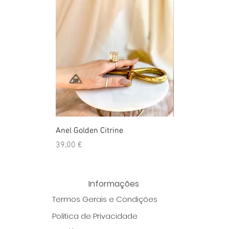
Anel Golden Citrine
Quartzo Hemato
Preço
Preço
39,00 €
39,50 €
Informações
Termos Gerais e Condições
Politica de Privacidade