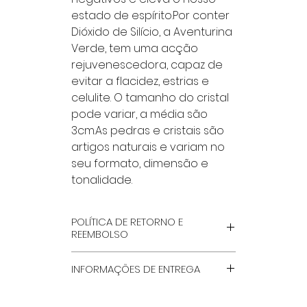
estado de espírito.Por conter 
Dióxido de Silício, a Aventurina 
Verde, tem uma acção 
rejuvenescedora, capaz de 
evitar a flacidez, estrias e 
celulite. O tamanho do cristal 
pode variar, a média são 
3cm.As pedras e cristais são 
artigos naturais e variam no 
seu formato, dimensão e 
tonalidade.
POLÍTICA DE RETORNO E
REEMBOLSO
POR FAVOR LÊ NA INTEGRA, NA
INFORMAÇÕES DE ENTREGA
PÁGINA ''TERMOS GERAIS E
CONDIÇÕES'', QUE ENCONTRAS
MÉTODOS DE ENVIO