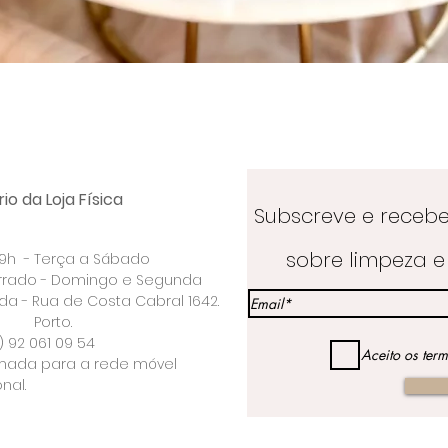
Visualização rápida
io da Loja Física
Subscreve e receb
sobre limpeza e 
 19h - Terça a Sábado
rrado - Domingo e Segunda
a - Rua de Costa Cabral 1642.
rto.
) 92 061 09 54
Aceito os ter
ada para a rede móvel
nal.