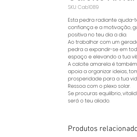
SKU: Cab1089
Esta pedra radiante ajuda-te
confiança e a motivação, g
positiva no teu dia a dia.
Ao trabalhar com um gerado
pedra a expandir-se em toda
espaço e elevando a tua vi
A calcite amarela é também 
apoia a organizar ideias, t
prosperidade para a tua vid
Ressoa com o plexo solar.
Se procuras equilíbrio, vitali
será o teu aliado.
Produtos relacionad