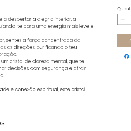
Quant
 a despertar a alegria interior, a
uiando-te para uma energia mais leve e
r, sentes a força concentrada da
s as direções, purificando o teu
bração.
um cristal de clareza mental, que te
omar decisões com segurança e atrair
a.
dade e conexão espiritual, este cristal
os