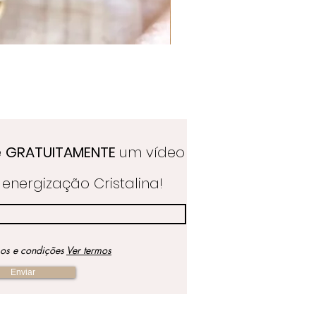
Quartzo Hematoide Português
Preço
39,50 €
e
GRATUITAMENTE
um vídeo
energização Cristalina!
mos e condições
Ver termos
Enviar