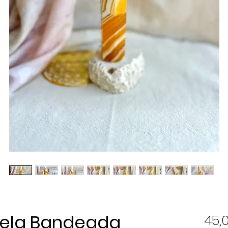
rela Bandeada
45,