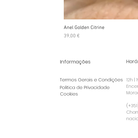
Anel Golden Citrine
Preço
39,00 €
Horár
Informações
Termos Gerais e Condições
12h |
Ence
Politica de Privacidade
Morad
Cookies
Po
(+351
Cham
nacio