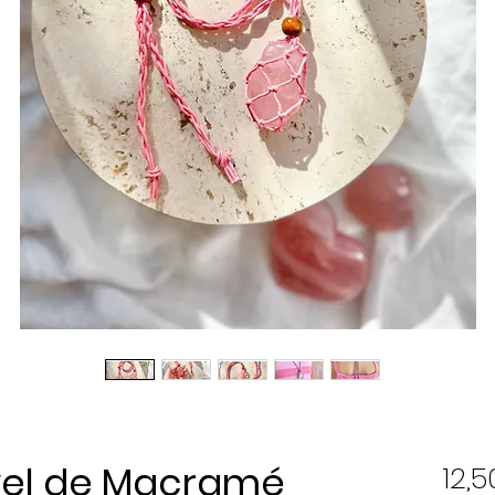
vel de Macramé
12,