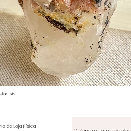
Visualização rápida
tre Isis
io da Loja Física
Subscreve e receb