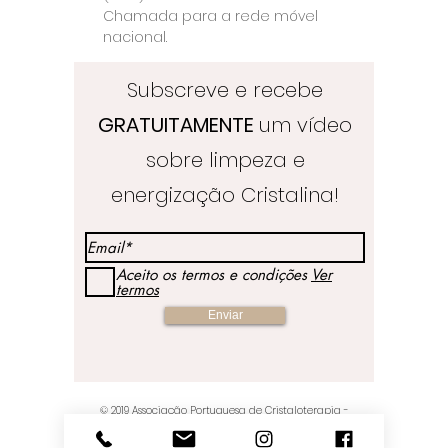
Chamada para a rede móvel
nacional.
Subscreve e recebe
GRATUITAMENTE
um vídeo
sobre limpeza e
energização Cristalina!
Aceito os termos e condições
Ver
termos
Enviar
© 2019
Associação Portuguesa de Cristaloterapia
-
Crystal Healing & Crafts Store - Orgulhosamente criados
por Joana Pinto