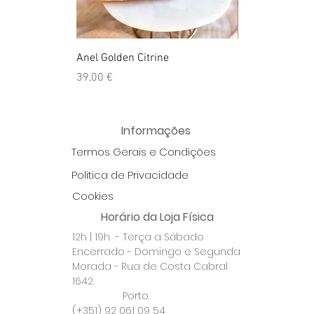
Anel Golden Citrine
Quartzo Hemato
Preço
Preço
39,00 €
39,50 €
Informações
Termos Gerais e Condições
Politica de Privacidade
Cookies
Horário da Loja Física
12h | 19h - Terça a Sábado
Encerrado - Domingo e Segunda
Morada - Rua de Costa Cabral
1642.
Porto.
(+351) 92 061 09 54