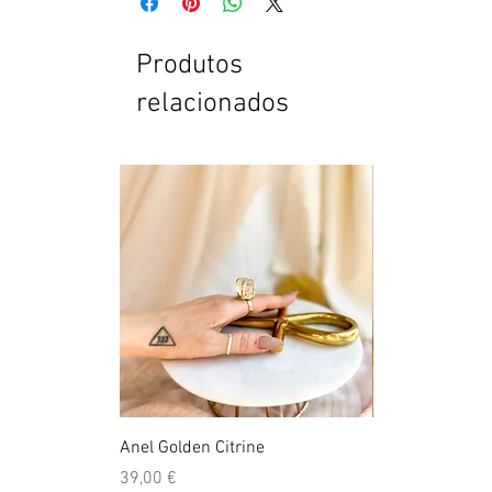
Produtos
relacionados
Anel Golden Citrine
Quartzo Hemato
Preço
Preço
39,00 €
39,50 €