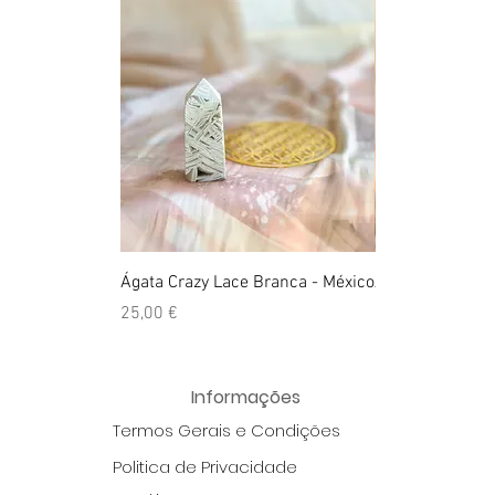
Ágata Crazy Lace Branca - México
Anel Golden Cit
Preço
Preço
25,00 €
39,00 €
Informações
Termos Gerais e Condições
Politica de Privacidade