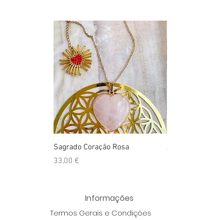
Sagrado Coração Rosa
Ágata Crazy Lac
Preço
Preço
33,00 €
25,00 €
Informações
Termos Gerais e Condições