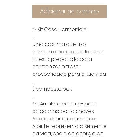
Adicionar ao carrinho
✨ Kit Casa Harmonia ✨
.
Uma caixinha que traz
harmonia para o teu lar! Este
kit está preparado para
harmonizar e trazer
prosperidade para a tua vida.
.
É composto por:
.
✨ 1 Amuleto de Pirite- para
colocar no porta chaves.
Adorei criar este amuleto!
A pirite representa a semente
da vida, cheia de energia de