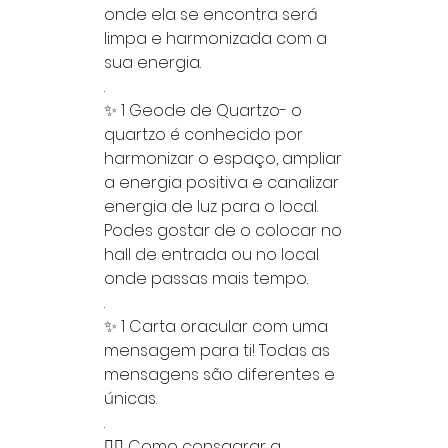
onde ela se encontra será
limpa e harmonizada com a
sua energia.
.
✨ 1 Geode de Quartzo- o
quartzo é conhecido por
harmonizar o espaço, ampliar
a energia positiva e canalizar
energia de luz para o local.
Podes gostar de o colocar no
hall de entrada ou no local
onde passas mais tempo.
.
✨ 1 Carta oracular com uma
mensagem para ti! Todas as
mensagens são diferentes e
únicas.
.
👉🏻 Como consagrar a