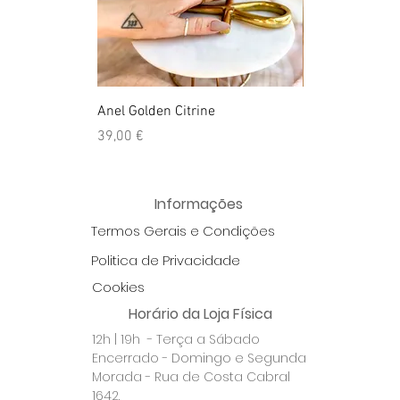
Anel Golden Citrine
Quartzo Hemato
Preço
Preço
39,00 €
39,50 €
Informações
Termos Gerais e Condições
Politica de Privacidade
Cookies
Horário da Loja Física
12h | 19h - Terça a Sábado
Encerrado - Domingo e Segunda
Morada - Rua de Costa Cabral
1642.