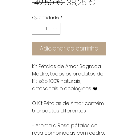
Preço
Preço
 42,50 € 
38,25 €
normal
promocion
Quantidade
*
Adicionar ao carrinho
Kit Pétalas de Amor Sagrada
Madre, todos os produtos do
Kit são 100% naturais,
artesanais e ecológicos. ❤️
O Kit Pétalas de Amor contém
5 produtos diferentes:
- Aroma a Rosa: pétalas de
rosa combinadas com cedro,