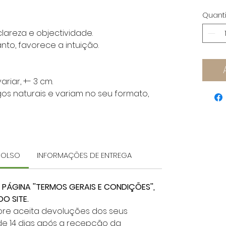
Quant
clareza e objectividade.
anto, favorece a intuição.
riar, +- 3 cm.
igos naturais e variam no seu formato,
MBOLSO
INFORMAÇÕES DE ENTREGA
 PÁGINA ''TERMOS GERAIS E CONDIÇÕES'',
O SITE.
Store aceita devoluções dos seus
e 14 dias após a recepção da