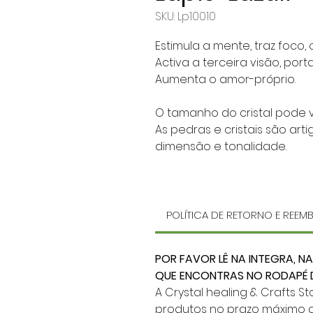
SKU: Lp10010
Estimula a mente, traz foco, 
Activa a terceira visão, port
Aumenta o amor-próprio.
O tamanho do cristal pode va
As pedras e cristais são art
dimensão e tonalidade.
POLÍTICA DE RETORNO E REE
POR FAVOR LÊ NA INTEGRA, NA
QUE ENCONTRAS NO RODAPÉ D
A Crystal healing & Crafts 
produtos no prazo máximo d