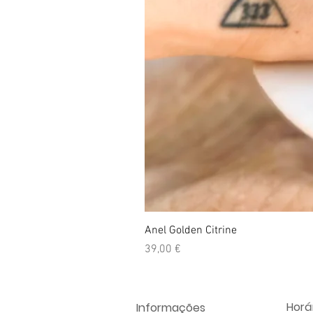
Anel Golden Citrine
Preço
39,00 €
Horár
Informações