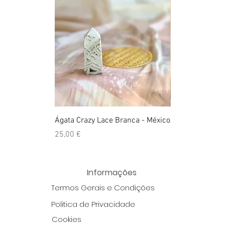
Ágata Crazy Lace Branca - México
Anel Golden Cit
Preço
Preço
25,00 €
39,00 €
Informações
Termos Gerais e Condições
Politica de Privacidade
Cookies