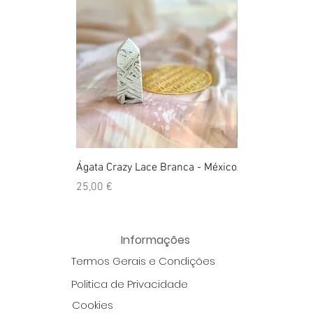
Ágata Crazy Lace Branca - México
Anel Golden Cit
Preço
Preço
25,00 €
39,00 €
Informações
Termos Gerais e Condições
Politica de Privacidade
Cookies