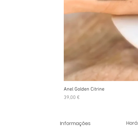
Anel Golden Citrine
Preço
39,00 €
Horár
Informações