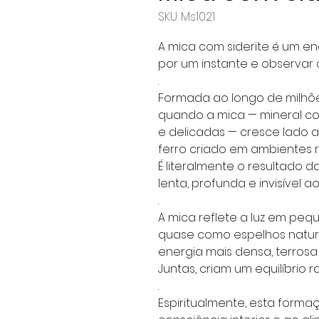
SKU: Ms1021
A mica com siderite é um en
por um instante e observar
.
Formada ao longo de milhõ
quando a mica — mineral co
e delicadas — cresce lado a
ferro criado em ambientes r
É literalmente o resultado 
lenta, profunda e invisível 
.
A mica reflete a luz em pe
quase como espelhos naturais
energia mais densa, terrosa 
Juntas, criam um equilíbrio 
.
Espiritualmente, esta forma