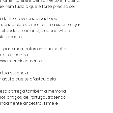
linhamento entre pensamento e matéria.
que nem tudo o que é forte precisa ser
a dentro, revelando padrões
endo clareza mental. Já a siderite liga-
tabilidade emocional, ajudando-te a
ído mental.
ial para momentos em que sentes
 o teu centro.
esse silenciosamente:
 tua essência.
aquilo que te afastou dela.
guesa carrega também a memória
os antigos de Portugal, trazendo
ndamente ancestral, firme e