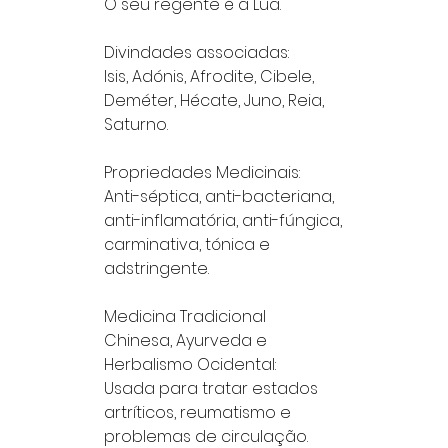
O seu regente é a Lua.
Divindades associadas:
Isis, Adónis, Afrodite, Cibele,
Deméter, Hécate, Juno, Reia,
Saturno.
Propriedades Medicinais:
Anti-séptica, anti-bacteriana,
anti-inflamatória, anti-fúngica,
carminativa, tónica e
adstringente.
Medicina Tradicional
Chinesa, Ayurveda e
Herbalismo Ocidental:
Usada para tratar estados
artríticos, reumatismo e
problemas de circulação.