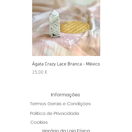
Ágata Crazy Lace Branca - México
Anel Golden Cit
Preço
Preço
25,00 €
39,00 €
Informações
Termos Gerais e Condições
Politica de Privacidade
Cookies
Horário da Loja Física