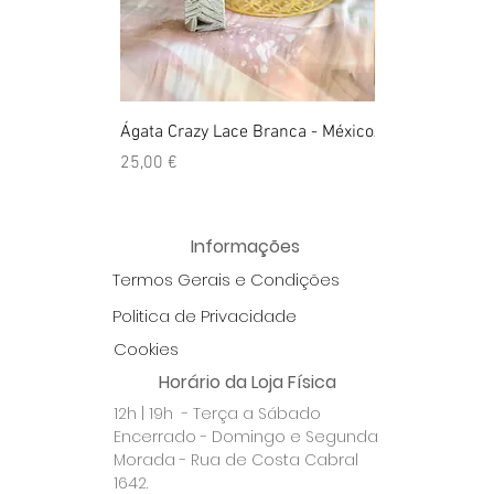
Ágata Crazy Lace Branca - México
Anel Golden Cit
Preço
Preço
25,00 €
39,00 €
Informações
Termos Gerais e Condições
Politica de Privacidade
Cookies
Horário da Loja Física
12h | 19h - Terça a Sábado
Encerrado - Domingo e Segunda
Morada - Rua de Costa Cabral
1642.