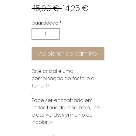
Preço
Preço
 15,00 € 
14,25 €
normal
promociona
Quantidade
*
Adicionar ao carrinho
Este cristal é uma
combinação de fósforo e
ferro. ✨
.
Pode ser encontrado em
lindos ​​tons de rosa, roxo, lilás
e até verde, vermelho ou
incolor.✨
.