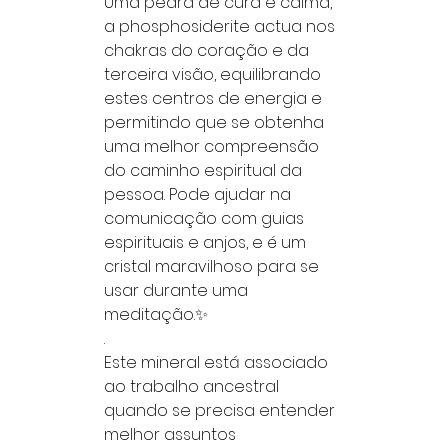
Uma pedra de cura e calma,
a phosphosiderite actua nos
chakras do coração e da
terceira visão, equilibrando
estes centros de energia e
permitindo que se obtenha
uma melhor compreensão
do caminho espiritual da
pessoa. Pode ajudar na
comunicação com guias
espirituais e anjos, e é um
cristal maravilhoso para se
usar durante uma
meditação.✨
.
Este mineral está associado
ao trabalho ancestral
quando se precisa entender
melhor assuntos