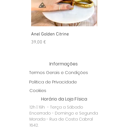
Anel Golden Citrine
Quartzo Hemato
Preço
Preço
39,00 €
39,50 €
Informações
Termos Gerais e Condições
Politica de Privacidade
Cookies
Horário da Loja Física
12h | 19h - Terça a Sábado
Encerrado - Domingo e Segunda
Morada - Rua de Costa Cabral
1642.