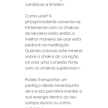
cardíacas e tiróide.✨
.
Como usar? A
phosphosiderite conecta-se
fortemente com os chakras
da terceira visão, então a
melhor maneira de usar esta
pedra é na meditação.
Quando colocas este mineral
sobre o chakra do coração,
irá criar uma conexão forte
com os chakras superiores.✨
.
Podes transportar um
pedaço deste mineral junto
de ti e isto permitirá manter a
sua energia dentro do teu
campo áurico ou como