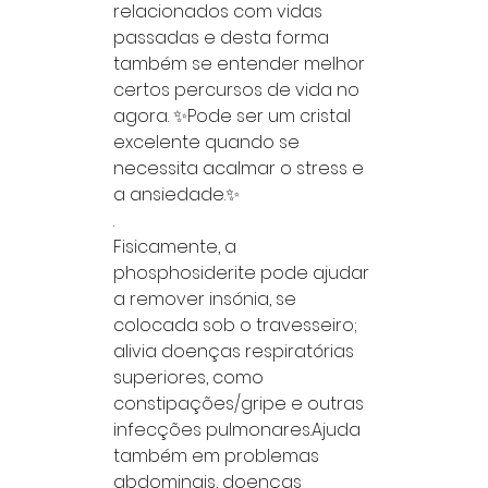
relacionados com vidas
passadas e desta forma
também se entender melhor
certos percursos de vida no
agora. ✨Pode ser um cristal
excelente quando se
necessita acalmar o stress e
a ansiedade.✨
.
Fisicamente, a
phosphosiderite pode ajudar
a remover insónia, se
colocada sob o travesseiro;
alivia doenças respiratórias
superiores, como
constipações/gripe e outras
infecções pulmonares.Ajuda
também em problemas
abdominais, doenças