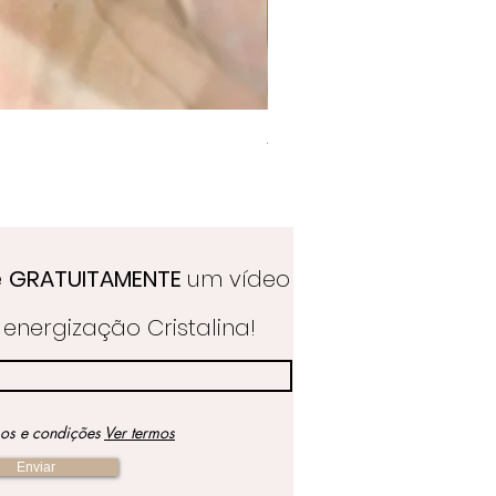
Anel Golden Citrine
Preço
39,00 €
e
GRATUITAMENTE
um vídeo
energização Cristalina!
mos e condições
Ver termos
Enviar