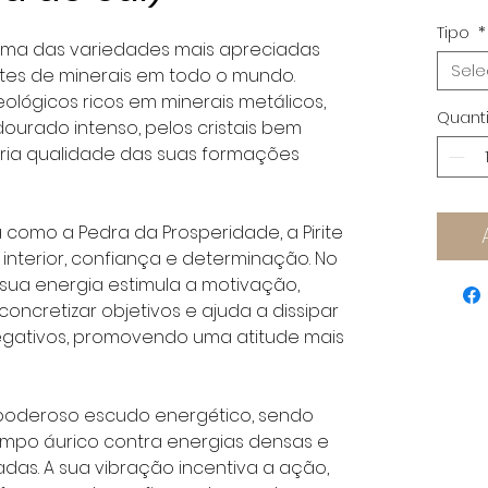
Tipo
*
é uma das variedades mais apreciadas
Sele
tes de minerais em todo o mundo.
ológicos ricos em minerais metálicos,
Quant
dourado intenso, pelos cristais bem
ária qualidade das suas formações
omo a Pedra da Prosperidade, a Pirite
 interior, confiança e determinação. No
 sua energia estimula a motivação,
oncretizar objetivos e ajuda a dissipar
ativos, promovendo uma atitude mais
oderoso escudo energético, sendo
campo áurico contra energias densas e
adas. A sua vibração incentiva a ação,