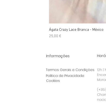
Ágata Crazy Lace Branca - México
Preço
25,00 €
Horár
Informações
Termos Gerais e Condições
12h |
Ence
Politica de Privacidade
Morad
Cookies
Po
(+351
Cham
nacio