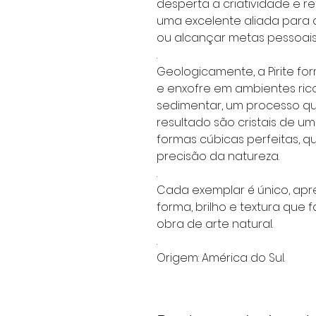
desperta a criatividade e r
uma excelente aliada para 
ou alcançar metas pessoais e
.
Geologicamente, a Pirite f
e enxofre em ambientes ric
sedimentar, um processo q
resultado são cristais de u
formas cúbicas perfeitas, 
precisão da natureza.
.
Cada exemplar é único, ap
forma, brilho e textura qu
obra de arte natural.
.
Origem: América do Sul.