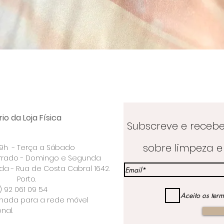
Visualização rápida
io da Loja Física
Subscreve e receb
sobre limpeza e 
 19h - Terça a Sábado
rrado - Domingo e Segunda
a - Rua de Costa Cabral 1642.
rto.
) 92 061 09 54
Aceito os ter
ada para a rede móvel
nal.