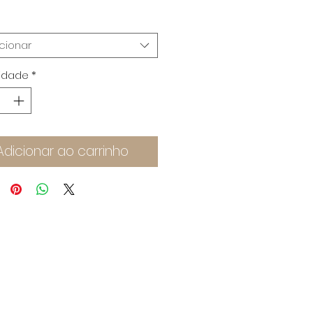
cionar
idade
*
Adicionar ao carrinho