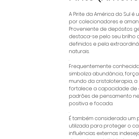
A Pirite da América do Sul 
por colecionadores e aman
Proveniente de depósitos ge
destaca-se pelo seu brilho 
definidos e pela extraordin
naturais.
.
Frequentemente conhecida c
simboliza abundância, força
mundo da cristaloterapia, a
fortalece a capacidade de c
padrões de pensamento neg
positiva e focada.
.
É também considerada um p
utilizada para proteger o 
influências externas indesej