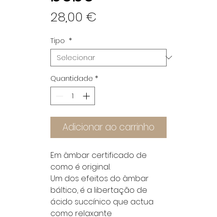
Preço
28,00 €
Tipo
*
Quantidade
*
Adicionar ao carrinho
Em âmbar certificado de
como é original.
Um dos efeitos do âmbar
báltico, é a libertação de
ácido succínico que actua
como relaxante