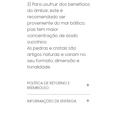
3) Para usufruir dos benefícios
do âmbar, este é
recomendado ser
proveniente do mar báltico,
pois tem maior
concentração de ácido
succínico.
As pedras e cristais são
artigos naturais e variam no
seu formato, dimensão e
tonalidade.
POLÍTICA DE RETORNO E
REEMBOLSO
POR FAVOR LÊ NA INTEGRA, NA
INFORMAÇÕES DE ENTREGA
PÁGINA ''TERMOS GERAIS E
CONDIÇÕES'', QUE ENCONTRAS
MÉTODOS DE ENVIO
NO RODAPÉ DO SITE.