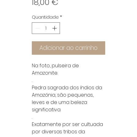
Preço
18,00 €
Quantidade
*
Adicionar ao carrinho
Na foto, pulseira de
Amazonite.
.
Pedra sagrada dos índios da
Amazónia, são pequenas,
leves e de uma beleza
significativa.
.
Exatamente por ser cultuada
por diversas tribos da