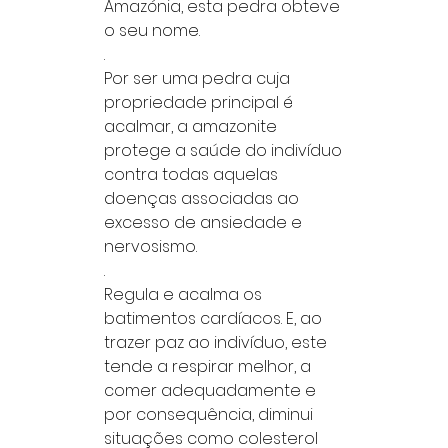
Amazónia, esta pedra obteve
o seu nome.
.
Por ser uma pedra cuja
propriedade principal é
acalmar, a amazonite
protege a saúde do indivíduo
contra todas aquelas
doenças associadas ao
excesso de ansiedade e
nervosismo.
.
Regula e acalma os
batimentos cardíacos. E, ao
trazer paz ao indivíduo, este
tende a respirar melhor, a
comer adequadamente e
por consequência, diminui
situações como colesterol