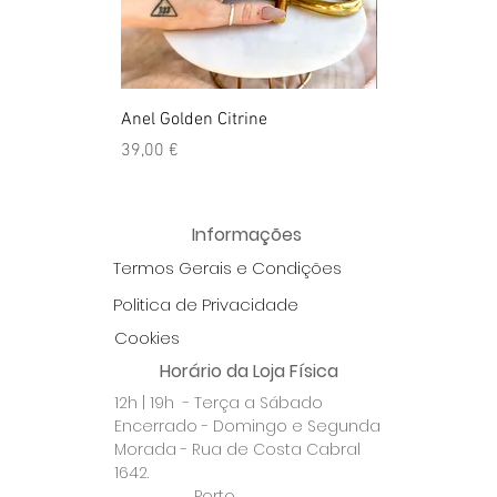
Anel Golden Citrine
Quartzo Hemato
Preço
Preço
39,00 €
39,50 €
Informações
Termos Gerais e Condições
Politica de Privacidade
Cookies
Horário da Loja Física
12h | 19h - Terça a Sábado
Encerrado - Domingo e Segunda
Morada - Rua de Costa Cabral
1642.
Porto.