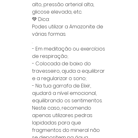
alto, pressão arterial alta,
glicose elevada, etc.
💚 Dica:
Podes utilizar a Amazonite de
várias formas.
.
- Em meditação ou exercícios
de respiração;
- Colocada de baixo do
travesseiro, ajuda a equilibrar
e a regularizar o sono;
- Na tua garrafa de Elixir,
ajudará a nível emocional,
equilibrando os sentimentos.
Neste caso, recomendo
apenas utilizares pedras
lapidadas para que
fragmentos do mineral não
se depositem na água.