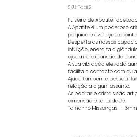
SKU: Paaf2
Pulseira de Apatite facetada
A Apatite é um poderoso cri
psíquico e evolução espiritua
Desperta as nossas capacid
intuição, energiza a glândul
ajuda na expansão da consc
A sua vibração elevada au
facilita o contacto com guia
Ajuda também a pessoa fluir 
relação a algum assunto.
As pedras e cristais são art
dimensão e tonalidade.
Tamanho Missangas +- 5mm