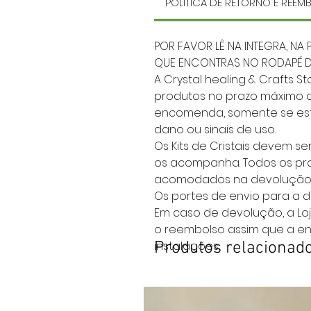
POLÍTICA DE RETORNO E REE
POR FAVOR LÊ NA INTEGRA, NA 
QUE ENCONTRAS NO RODAPÉ DO
A Crystal healing & Crafts 
produtos no prazo máximo d
encomenda, somente se est
dano ou sinais de uso.
Os Kits de Cristais devem s
os acompanha. Todos os p
acomodados na devolução
Os portes de envio para a d
Em caso de devolução, a Loj
o reembolso assim que a e
instalações.
Produtos relacionad