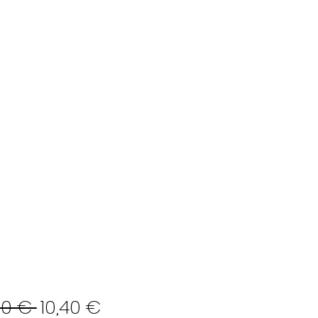
Preço
Preço
00 € 
10,40 €