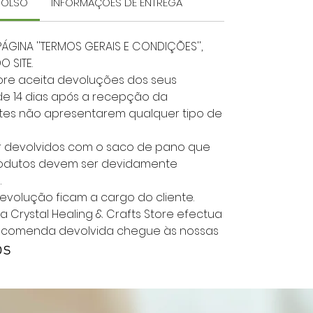
MBOLSO
INFORMAÇÕES DE ENTREGA
PÁGINA ''TERMOS GERAIS E CONDIÇÕES'',
 SITE.
Store aceita devoluções dos seus
e 14 dias após a recepção da
es não apresentarem qualquer tipo de
er devolvidos com o saco de pano que
rodutos devem ser devidamente
.
evolução ficam a cargo do cliente.
a Crystal Healing & Crafts Store efectua
ncomenda devolvida chegue às nossas
os