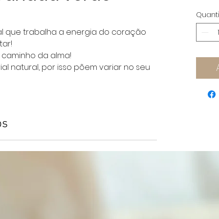
Quant
al que trabalha a energia do coração
ar!
 o caminho da alma!
ial natural, por isso põem variar no seu
os