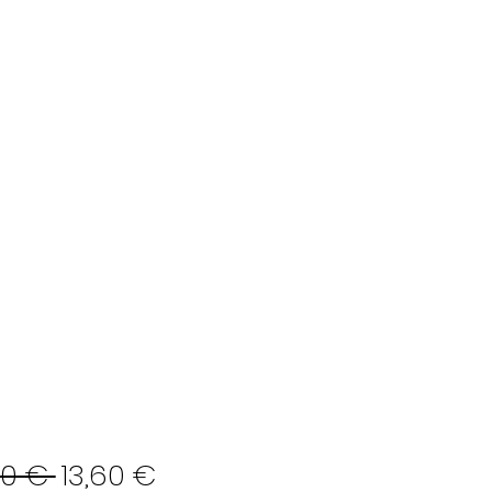
Preço
Preço
00 € 
13,60 €