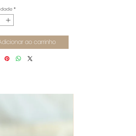
normal
promocional
idade
*
Adicionar ao carrinho