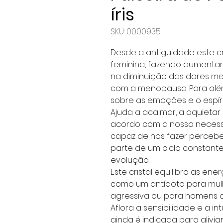
íris
SKU: 0000935
Desde a antiguidade este c
feminina, fazendo aumentar 
na diminuição das dores me
com a menopausa. Para além 
sobre as emoções e o espíri
Ajuda a acalmar, a aquiet
acordo com a nossa necess
capaz de nos fazer perceb
parte de um ciclo constant
evolução.
Este cristal equilibra as ene
como um antídoto para mul
agressiva ou para homens 
Aflora a sensibilidade e a i
ainda é indicada para alivia