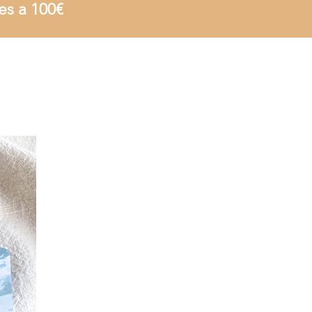
es a 100€