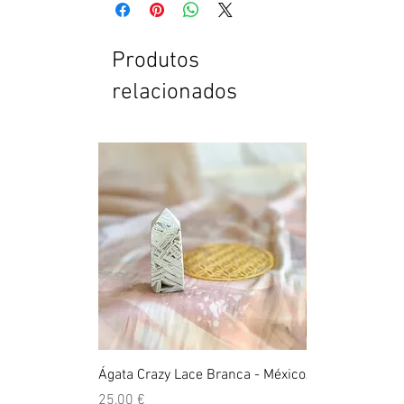
Produtos
relacionados
Ágata Crazy Lace Branca - México
Anel Golden Cit
Preço
Preço
25,00 €
39,00 €