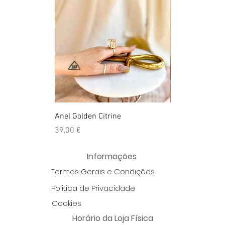
Anel Golden Citrine
Quartzo Hemato
Preço
Preço
39,00 €
39,50 €
Informações
Termos Gerais e Condições
Politica de Privacidade
Cookies
Horário da Loja Física