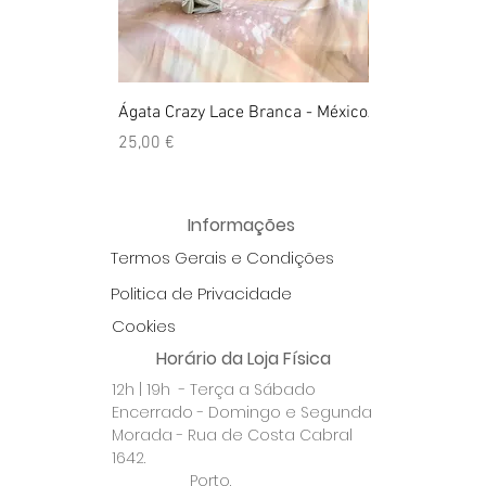
Ágata Crazy Lace Branca - México
Anel Golden Cit
Preço
Preço
25,00 €
39,00 €
Informações
Termos Gerais e Condições
Politica de Privacidade
Cookies
Horário da Loja Física
12h | 19h - Terça a Sábado
Encerrado - Domingo e Segunda
Morada - Rua de Costa Cabral
1642.
Porto.