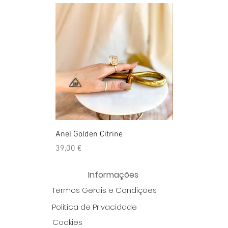
Anel Golden Citrine
Quartzo Hemato
Preço
Preço
39,00 €
39,50 €
Informações
Termos Gerais e Condições
Politica de Privacidade
Cookies