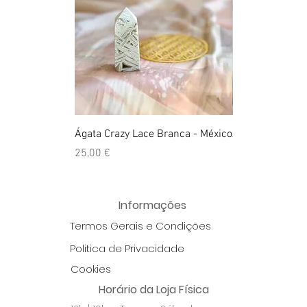
Ágata Crazy Lace Branca - México
Anel Golden Cit
Preço
Preço
25,00 €
39,00 €
Informações
Termos Gerais e Condições
Politica de Privacidade
Cookies
Horário da Loja Física