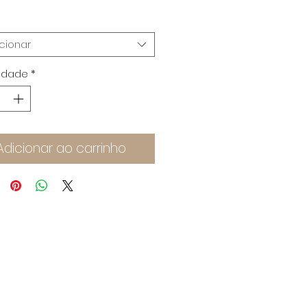
cionar
idade
*
Adicionar ao carrinho