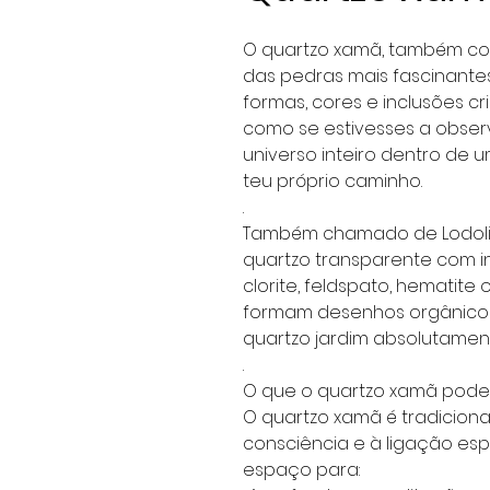
O quartzo xamã, também co
das pedras mais fascinantes
formas, cores e inclusões c
como se estivesses a obser
universo inteiro dentro de u
teu próprio caminho.
.
Também chamado de Lodolite
quartzo transparente com i
clorite, feldspato, hematite 
formam desenhos orgânicos
quartzo jardim absolutamente
.
O que o quartzo xamã pode 
O quartzo xamã é tradicio
consciência e à ligação espi
espaço para: