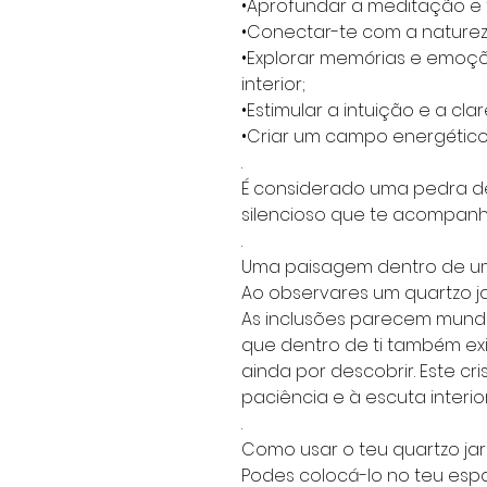
•Aprofundar a meditação e f
•Conectar-te com a naturez
•Explorar memórias e emoç
interior;
•Estimular a intuição e a clar
•Criar um campo energético
.
É considerado uma pedra de
silencioso que te acompanha
.
Uma paisagem dentro de um 
Ao observares um quartzo ja
As inclusões parecem mund
que dentro de ti também exi
ainda por descobrir. Este cr
paciência e à escuta interior
.
Como usar o teu quartzo jar
Podes colocá-lo no teu esp