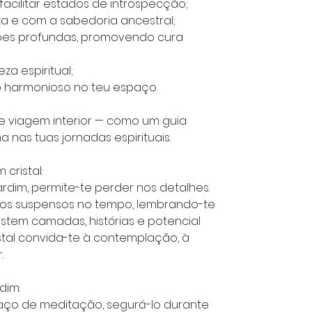
acilitar estados de introspecção;
a e com a sabedoria ancestral;
ões profundas, promovendo cura
eza espiritual;
 harmonioso no teu espaço.
 viagem interior — como um guia
 nas tuas jornadas espirituais.
cristal:
rdim, permite-te perder nos detalhes.
os suspensos no tempo, lembrando-te
stem camadas, histórias e potencial
istal convida-te à contemplação, à
.
dim:
aço de meditação, segurá-lo durante