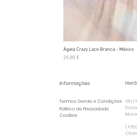
Ágata Crazy Lace Branca - México
Preço
25,00 €
Horár
Informações
Termos Gerais e Condições
12h |
Ence
Politica de Privacidade
Morad
Cookies
Po
(+351
Cham