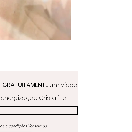
Anel Golden Citrine
Preço
39,00 €
e
GRATUITAMENTE
um vídeo
energização Cristalina!
mos e condições
Ver termos