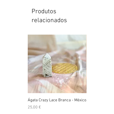
Produtos
relacionados
Ágata Crazy Lace Branca - México
Anel Golden Cit
Preço
Preço
25,00 €
39,00 €