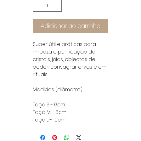
Adicionar ao carrinho
Super útil e práticas para
limpeza e purificação de
cristais, jóias, objectos de
poder, consagrar ervas e em
rituais.
.
Medidas (diâmetro):
.
Taça S - 6cm
Taça M - 8cm
Taça L - 10cm