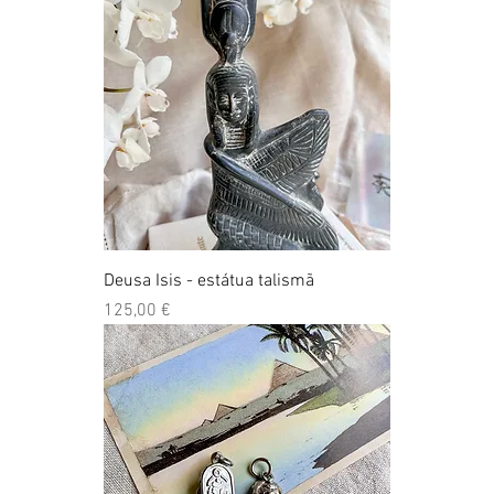
Deusa Isis - estátua talismã
Preço
125,00 €