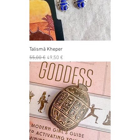
Talismã Kheper
Preço normal
Preço promocional
55,00 €
49,50 €