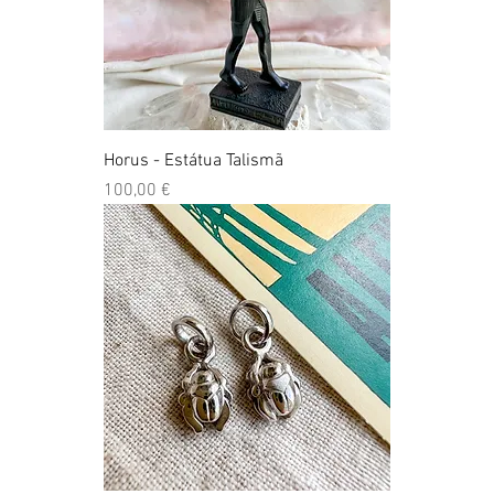
Horus - Estátua Talismã
Preço
100,00 €