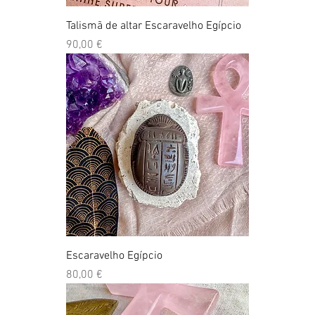
Talismã de altar Escaravelho Egípcio
Preço
90,00 €
Escaravelho Egípcio
Preço
80,00 €