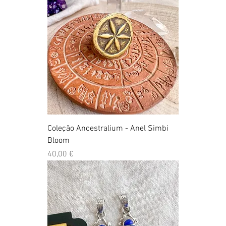
Coleção Ancestralium - Anel Simbi
Bloom
Preço
40,00 €