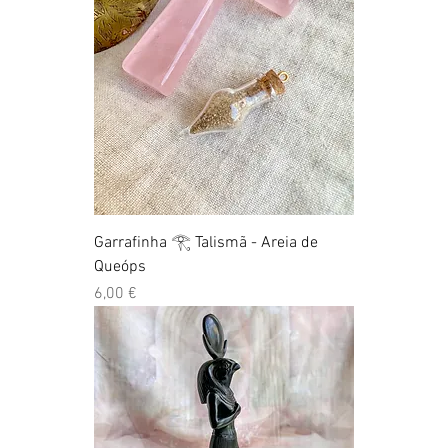
Garrafinha 𓂀 Talismã - Areia de
Queóps
Preço
6,00 €