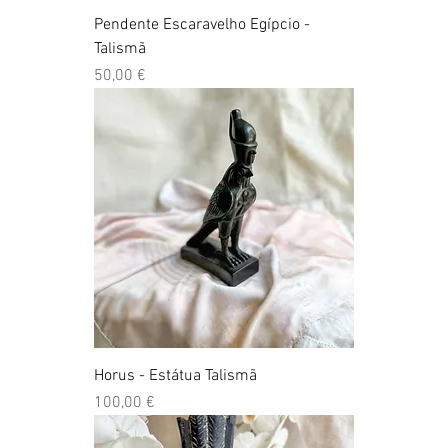
Pendente Escaravelho Egípcio -
Talismã
Preço
50,00 €
Horus - Estátua Talismã
Preço
100,00 €