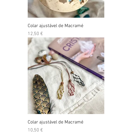
Colar ajustável de Macramé
Preço
12,50 €
Colar ajustável de Macramé
Preço
10,50 €