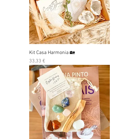
Kit Casa Harmonia 🏡
Preço
33,33 €