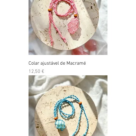
Colar ajustável de Macramé
Preço
12,50 €