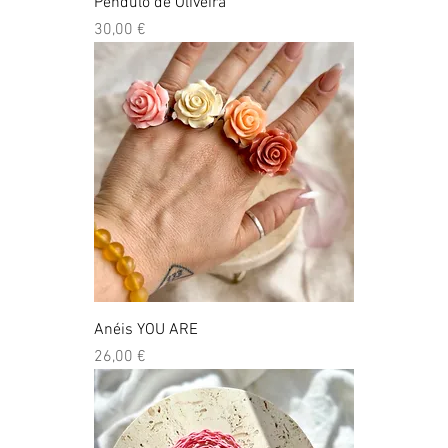
Pêndulo de Oliveira
Preço
30,00 €
Anéis YOU ARE
Preço
26,00 €