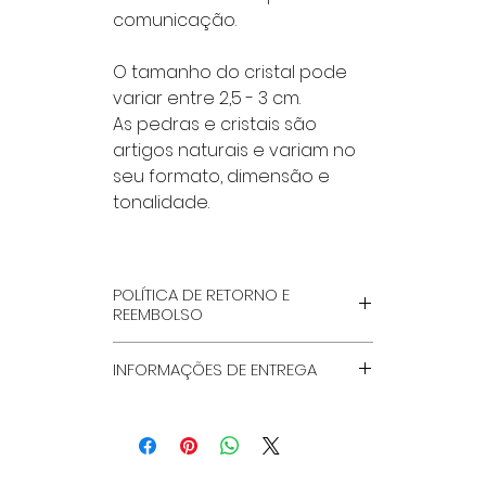
comunicação.
O tamanho do cristal pode
variar entre 2,5 - 3 cm.
As pedras e cristais são
artigos naturais e variam no
seu formato, dimensão e
tonalidade.
POLÍTICA DE RETORNO E
REEMBOLSO
POR FAVOR LÊ NA INTEGRA, NA
INFORMAÇÕES DE ENTREGA
PÁGINA ''TERMOS GERAIS E
CONDIÇÕES'', QUE ENCONTRAS
MÉTODOS DE ENVIO
NO RODAPÉ DO SITE.
A Loja Crystal Healing & Crafts
A Crystal healing & Crafts
Store envia para Portugal
Store aceita devoluções dos