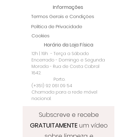
que a encomenda devolvida
Store só faz envios em dias
Informações
chegue às nossas
úteis.
Termos Gerais e Condições
instalações.
ENVIO
Para Portugal Continental e
Politica de Privacidade
Ilhas a Loja Crystal Healing &
Cookies
Crafts Store utiliza taxas de
Horário da Loja Física
transporte fixas e o serviço
12h | 19h - Terça a Sábado
de correio registado através
Encerrado - Domingo e Segunda
dos CTT.
Morada - Rua de Costa Cabral
Todas as encomendas são
1642.
registadas para que
Porto.
cheguem ao seu destino sem
(+351) 92 061 09 54
risco de serem extraviadas.
Chamada para a rede móvel
Por favor confirme que
nacional.
preenche todos os seus
dados e morada
Subscreve e recebe
correctamente.
GRATUITAMENTE
um vídeo
A Loja Crystal Healing & Crafts
Store não se responsabiliza
sobre limpeza e