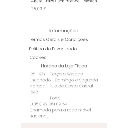
Ágata Crazy Lace Branca - México
Anel Golden Cit
Preço
Preço
25,00 €
39,00 €
Informações
Termos Gerais e Condições
Politica de Privacidade
Cookies
Horário da Loja Física
12h | 19h - Terça a Sábado
Encerrado - Domingo e Segunda
Morada - Rua de Costa Cabral
1642.
Porto.
(+351) 92 061 09 54
Chamada para a rede móvel
nacional.