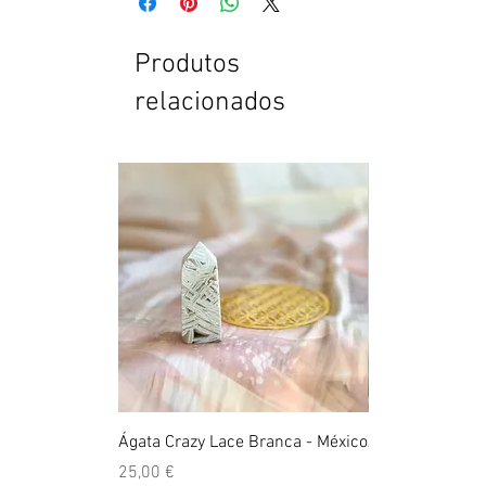
Produtos
relacionados
Ágata Crazy Lace Branca - México
Anel Golden Cit
Preço
Preço
25,00 €
39,00 €