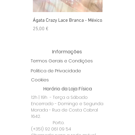
Ágata Crazy Lace Branca - México
Anel Golden Cit
Preço
Preço
25,00 €
39,00 €
Informações
Termos Gerais e Condições
Politica de Privacidade
Cookies
Horário da Loja Física
12h | 19h - Terça a Sábado
Encerrado - Domingo e Segunda
Morada - Rua de Costa Cabral
1642.
Porto.
(+351) 92 061 09 54