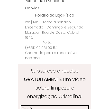
Politica de Privacidade
Ilhas a Loja Crystal Healing &
Cookies
Crafts Store utiliza taxas de
Horário da Loja Física
transporte fixas e o serviço
12h | 19h - Terça a Sábado
de correio registado através
Encerrado - Domingo e Segunda
dos CTT.
Morada - Rua de Costa Cabral
Todas as encomendas são
1642.
registadas para que
Porto.
cheguem ao seu destino sem
(+351) 92 061 09 54
risco de serem extraviadas.
Chamada para a rede móvel
Por favor confirme que
nacional.
preenche todos os seus
dados e morada
Subscreve e recebe
correctamente.
GRATUITAMENTE
um vídeo
A Loja Crystal Healing & Crafts
Store não se responsabiliza
sobre limpeza e
por encomendas danificadas
energização Cristalina!
ou perdidas durante o
transporte.