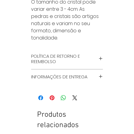
O tamanho do cristal pode
variar entre 3 - 4cm. As
pedras e cristais são artigos
naturais e variam no seu
formato, dimensão e
tonalidade.
POLÍTICA DE RETORNO E
REEMBOLSO
POR FAVOR LÊ NA INTEGRA, NA
INFORMAÇÕES DE ENTREGA
PÁGINA ''TERMOS GERAIS E
CONDIÇÕES'', QUE ENCONTRAS
MÉTODOS DE ENVIO
NO RODAPÉ DO SITE.
A Loja Crystal Healing & Crafts
A Crystal healing & Crafts
Store envia para Portugal
Store aceita devoluções dos
Continental e Ilhas.
Produtos
seus produtos no prazo
A Loja Crystal Healing & Crafts
máximo de 14 dias após a
Store não se responsabiliza
relacionados
recepção da encomenda,
por atrasos nos envios