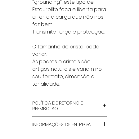
''grounding'', este tipo de
Estaurolite foca e liberta para
a Terra a carga que não nos
faz bem.
Transmite força e protecção.
O tamanho do cristal pode
variar.
As pedras e cristais são
artigos naturais e variam no
seu formato, dimensão e
tonalidade.
POLÍTICA DE RETORNO E
REEMBOLSO
POR FAVOR LÊ NA INTEGRA, NA
INFORMAÇÕES DE ENTREGA
PÁGINA ''TERMOS GERAIS E
CONDIÇÕES'', QUE ENCONTRAS
MÉTODOS DE ENVIO