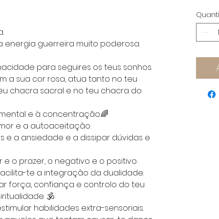
Quant
a.
 energia guerreira muito poderosa.
nacidade para seguires os teus sonhos.
m a sua cor rosa, atua tanto no teu
u chacra sacral e no teu chacra do
a mental e à concentração.🌈
amor e a autoaceitação.
s e a ansiedade e a dissipar dúvidas e
r e o prazer, o negativo e o positivo.
acilita-te a integração da dualidade.
r força, confiança e controlo do teu
ritualidade. 🕉
stimular habilidades extra-sensoriais.