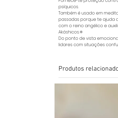
Fornece-te proteção contr
psíquicos.
Também é usado em meditaç
passadas porque te ajuda a 
com o reino angélico e auxil
Akáshicos.⚛
Do ponto de vista emocional
lidares com situações confu
Produtos relacionad