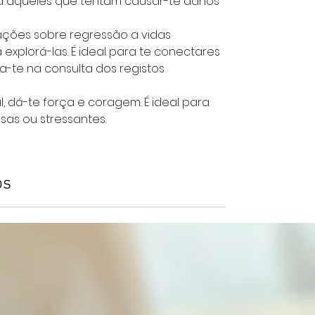
a aqueles que tentam causar-te danos
ões sobre regressão a vidas
explorá-las. É ideal para te conectares
ia-te na consulta dos registos
, dá-te força e coragem. É ideal para
sas ou stressantes.
os