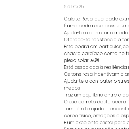
SKU: Cr25
Calcite Rosa, qualidade extr
É uma pedra que possui uma
Ajuda-te a derrotar o medo.
Oferece-te resistência e te
Esta pedra em particular, co
chacra cardíaco como no te
plexo solar. 🙏🏼
Está associada à resiliênci
Os tons rosa incentivam o 
Ajuda-te a combater o stres
medos.
Traz um equilíbrio entre a do
O uso correto desta pedra f
Também te ajuda a encontra
corpo físico, emoções e espi
É um excelente cristal para e