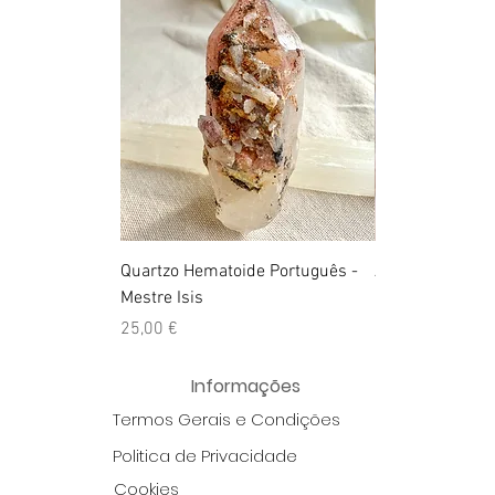
Quartzo Hematoide Português -
Ágata Crazy Lac
Mestre Isis
Preço
25,00 €
Preço
25,00 €
Informações
Termos Gerais e Condições
Politica de Privacidade
Cookies